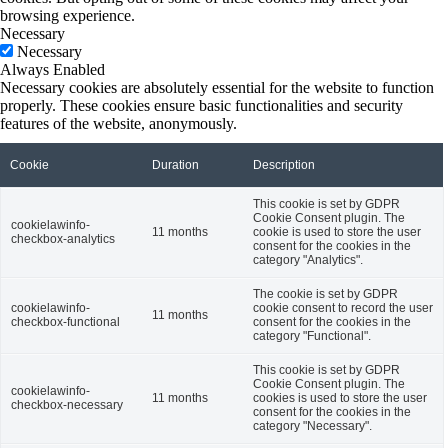
browsing experience.
Necessary
Necessary
Always Enabled
Necessary cookies are absolutely essential for the website to function
properly. These cookies ensure basic functionalities and security
features of the website, anonymously.
Cookie
Duration
Description
This cookie is set by GDPR
Cookie Consent plugin. The
cookielawinfo-
11 months
cookie is used to store the user
checkbox-analytics
consent for the cookies in the
category "Analytics".
The cookie is set by GDPR
cookielawinfo-
cookie consent to record the user
11 months
checkbox-functional
consent for the cookies in the
category "Functional".
This cookie is set by GDPR
Cookie Consent plugin. The
cookielawinfo-
11 months
cookies is used to store the user
checkbox-necessary
consent for the cookies in the
category "Necessary".