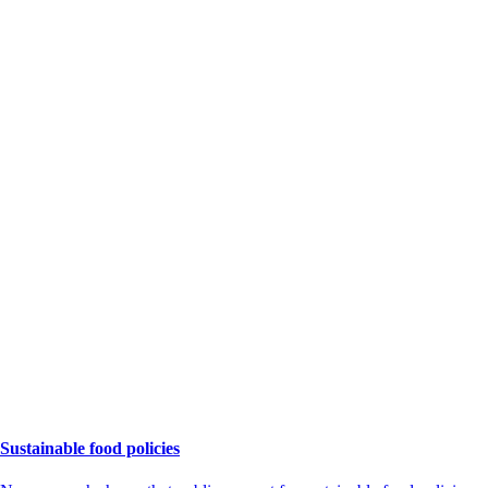
Sustainable food policies