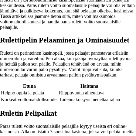
keskuudessa. Paras ruletti voitto suomalaisille pelaajille voi olla erittäin
jännittävä ja palkitseva kokemus, kun sitä pelataan oikeissa kasinoissa.
Tässä artikkelissa jaamme tietoa siitä, miten voit maksimoida
voittomahdollisuutesi ja nauttia paras ruletti voitto suomalaisille
pelaajille.
Rulettipelin Pelaaminen ja Ominaisuudet
Ruletti on perinteinen kasinopeli, jossa pelaajat panostavat erilaisiin
numeroihin ja väreihin. Peli alkaa, kun jakaja pyöräyttää rulettipyörää
ja heittää pallon sen päälle. Pelaajien tehtävänä on arvata, mihin
numeroon tai väriin pallo pysähtyy. Voitot riippuvat siitä, kuinka
tarkasti pelaaja onnistuu arvaamaan pallon pysähtymispaikan.
Etuna
Haittana
Helppo oppia ja pelata
Riippuvuutta aiheuttava
Korkeat voittomahdollisuudet
Todennäköisyys menettää rahaa
Ruletin Pelipaikat
Paras ruletti voitto suomalaisille pelaajille löytyy useista eri online-
kasinoista. Alla on listattu 3 suosittua kasinoa, joissa voit pelata rulettia: