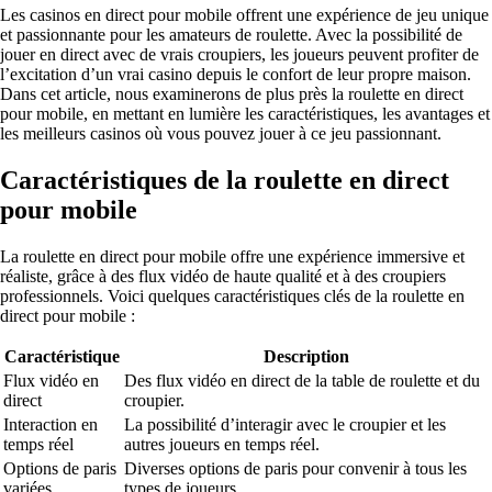
Les casinos en direct pour mobile offrent une expérience de jeu unique
et passionnante pour les amateurs de roulette. Avec la possibilité de
jouer en direct avec de vrais croupiers, les joueurs peuvent profiter de
l’excitation d’un vrai casino depuis le confort de leur propre maison.
Dans cet article, nous examinerons de plus près la roulette en
direct
pour mobile, en mettant en lumière les caractéristiques, les avantages et
les meilleurs casinos où vous pouvez jouer à ce jeu passionnant.
Caractéristiques de la roulette en direct
pour mobile
La roulette en direct pour mobile offre une expérience immersive et
réaliste, grâce à des flux vidéo de haute qualité et à des croupiers
professionnels. Voici quelques caractéristiques clés de la roulette en
direct pour mobile :
Caractéristique
Description
Flux vidéo en
Des flux vidéo en direct de la table de roulette et du
direct
croupier.
Interaction en
La possibilité d’interagir avec le croupier et les
temps réel
autres joueurs en temps réel.
Options de paris
Diverses options de paris pour convenir à tous les
variées
types de joueurs.