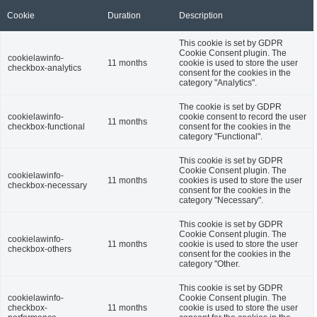
Cookie
Duration
Description
This cookie is set by GDPR
Cookie Consent plugin. The
cookielawinfo-
11 months
cookie is used to store the user
checkbox-analytics
consent for the cookies in the
category "Analytics".
The cookie is set by GDPR
cookielawinfo-
cookie consent to record the user
11 months
checkbox-functional
consent for the cookies in the
category "Functional".
This cookie is set by GDPR
Cookie Consent plugin. The
cookielawinfo-
11 months
cookies is used to store the user
checkbox-necessary
consent for the cookies in the
category "Necessary".
This cookie is set by GDPR
Cookie Consent plugin. The
cookielawinfo-
11 months
cookie is used to store the user
checkbox-others
consent for the cookies in the
category "Other.
This cookie is set by GDPR
cookielawinfo-
Cookie Consent plugin. The
checkbox-
11 months
cookie is used to store the user