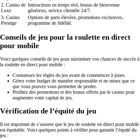
2. Casino de
Interactions en temps réel, bonus de bienvenue
Luxe
généreux, service clientèle 24/7.
3. Casino
Options de paris élevées, promotions exclusives,
Prestige
programme de fidélité.
Conseils de jeu pour la roulette en direct
pour mobile
Voici quelques conseils de jeu pour maximiser vos chances de succès à
la roulette en direct pour mobile :
Connaissez les règles du jeu avant de commencer à jouer.
Gérez votre budget de manière responsable et ne misez que ce
que vous pouvez vous permettre de perdre.
Profitez des promotions et des bonus offerts par le casino pour
augmenter votre capital de jeu.
Vérification de l’équité du jeu
Il est important de s’assurer que le jeu de roulette en direct pour mobile
est équitable. Voici quelques points à vérifier pour garantir l’équité du
jeu :