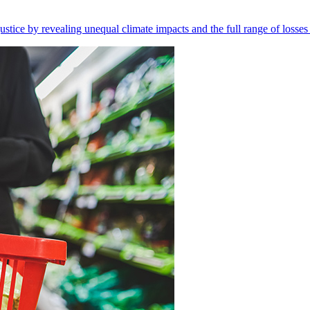
ustice by revealing unequal climate impacts and the full range of losse