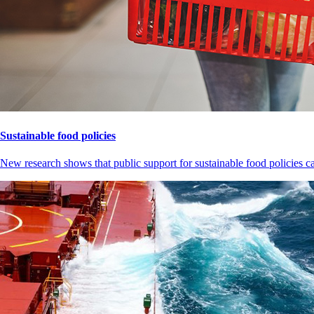
Sustainable food policies
New research shows that public support for sustainable food policies 