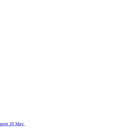
lpern 20 May.