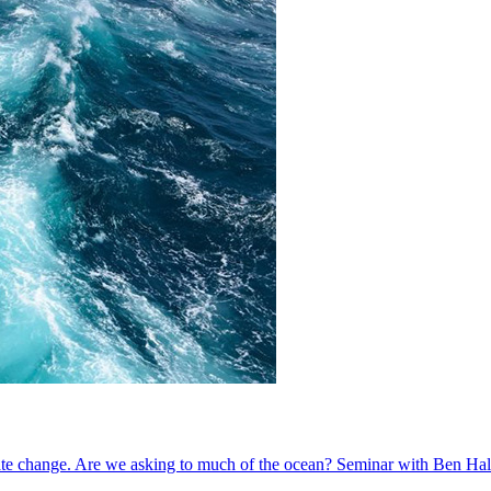
mate change. Are we asking to much of the ocean? Seminar with Ben Ha