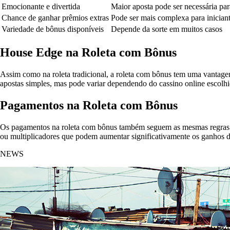
Emocionante e divertida
Maior aposta pode ser necessária pa
Chance de ganhar prêmios extras
Pode ser mais complexa para inician
Variedade de bônus disponíveis
Depende da sorte em muitos casos
House Edge na Roleta com Bônus
Assim como na roleta tradicional, a roleta com bônus tem uma vantage
apostas simples, mas pode variar dependendo do cassino online escolhi
Pagamentos na Roleta com Bônus
Os pagamentos na roleta com bônus também seguem as mesmas regras da 
ou multiplicadores que podem aumentar significativamente os ganhos d
NEWS