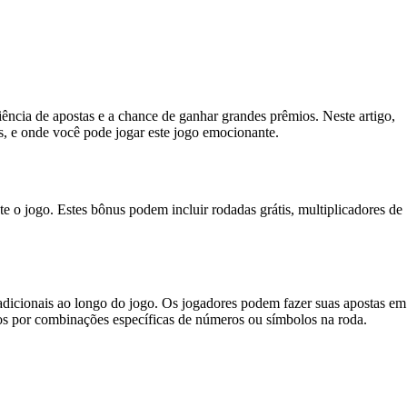
ência de apostas e a chance de ganhar grandes prêmios. Neste artigo,
s,
e onde você pode jogar este jogo emocionante.
e o jogo. Estes bônus podem incluir rodadas grátis, multiplicadores de
 adicionais ao longo do jogo. Os jogadores podem fazer suas apostas em
dos por combinações específicas de números ou símbolos na roda.